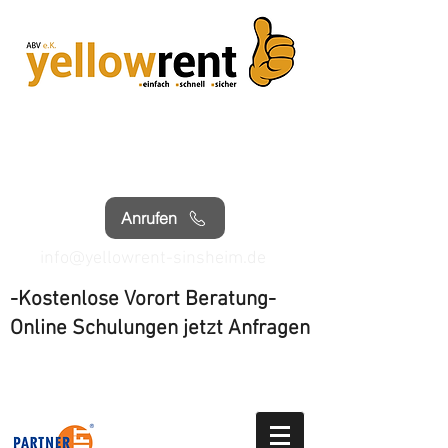
Sinsheim Tel.
07261 4063040
Wiesloch Tel.
06222 3071197
Anrufen
info@yellowrent-sinsheim.de
-Kostenlose Vorort Beratung-
Online Schulungen jetzt Anfragen