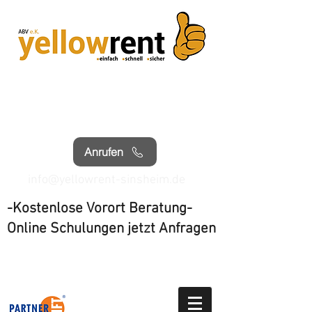
Sinsheim Tel.
07261 4063040
Wiesloch Tel.
06222 3071197
Anrufen
info@yellowrent-sinsheim.de
-Kostenlose Vorort Beratung-
Online Schulungen jetzt Anfragen