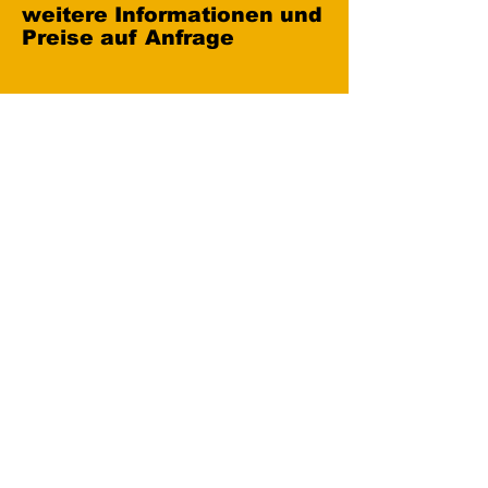
weitere Informationen und
Preise auf Anfrage
ABV Yellowrent e.K.
Vermietung von Arbeitsbühnen,
Gelenk- & Teleskopbühnen,
Scherenbühnen,Stapler.
Tel.: 07261-4063040 | E-Mail:
info@yellowrent-sinsheim.de
ABV Yellowrent e.K. | Inh.
Waltraud Stegmüller | Carl-Benz-Straße
1 | 74889 Sinsheim I
Neues Sträßel 4 /
69168 Wiesloch I
Copyright All Rights Reserved © 2021