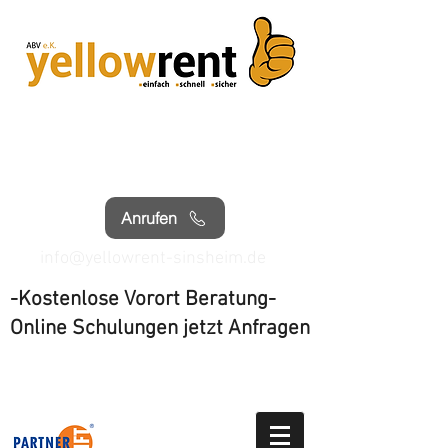
Sinsheim Tel.
07261 4063040
Wiesloch Tel.
06222 3071197
Anrufen
info@yellowrent-sinsheim.de
-Kostenlose Vorort Beratung-
Online Schulungen jetzt Anfragen